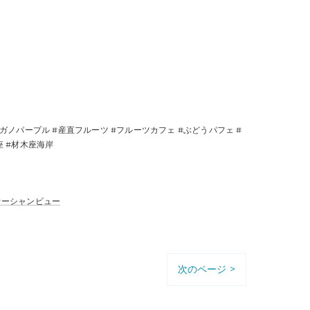
#ナガノパープル #産直フルーツ #フルーツカフェ #ぶどうパフェ #
座 #材木座海岸
オーシャンビュー
次のページ >