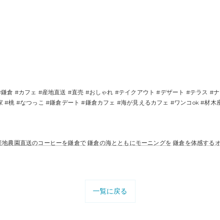
#鎌倉 #カフェ #産地直送 #直売 #おしゃれ #テイクアウト #デザート #テラス 
 #桃 #なつっこ #鎌倉デート #鎌倉カフェ #海が見えるカフェ #ワンコok #材木
産地農園直送のコーヒーを鎌倉で
鎌倉の海とともにモーニングを
鎌倉を体感する
一覧に戻る