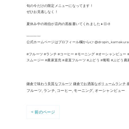
旬の今だけの限定メニューになってます！
ぜひお見逃しなく！
夏休み中の画伯が店内の黒板書いてくれました👧🏻🎨
————
公式ホームページはプロフィール欄から👉 @dropin_kamakura
#フルーツ #ランチ #コーヒー #モーニング #オーシャンビュー 
スムージー #農家直売 #産直フルーツ #ぶどう #葡萄 #ぶどう農家
鎌倉で味わう良質なフルーツ
鎌倉でお洒落なボリュームランチ
フルーツ
ランチ
コーヒー
モーニング
オーシャンビュー
< 前のページ