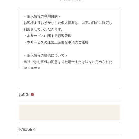
＜個人情報の利用目的＞
お客様よりお預かりした個人情報は、以下の目的に限定し
利用させていただきます。
・本サービスに関する顧客管理
・本サービスの運営上必要な事項のご連絡
＜個人情報の提供について＞
当社ではお客様の同意を得た場合または法令に定められた
場合を除き、
取得した個人情報を第三者に提供することはいたしませ
ん。
＜個人情報の委託について＞
お名前
※
当社では、利用目的の達成に必要な範囲において、個人情
報を外部に委託する場合があります。
これらの委託先に対しては個人情報保護契約等の措置をと
り、適切な監督を行います。
お電話番号
＜個人情報の安全管理＞