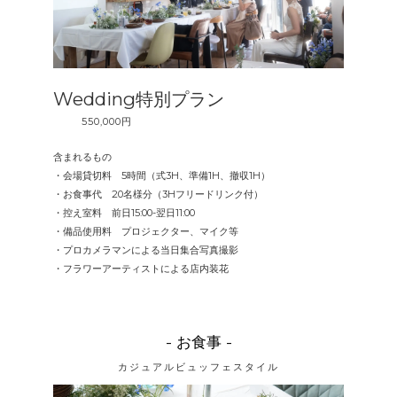
Wedding特別プラン
550,000円
含まれるもの
・会場貸切料 5時間（式3H、準備1H、撤収1H）
・お食事代 20名様分（3Hフリードリンク付）
・控え室料 前日15:00-翌日11:00
・備品使用料 プロジェクター、マイク等
・プロカメラマンによる当日集合写真撮影
・フラワーアーティストによる店内装花
- お食事 -
カジュアルビュッフェスタイル