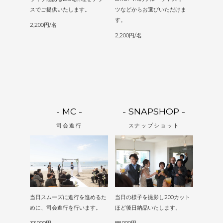
スでご提供いたします。
ツなどからお選びいただけま
す。
2,200円/名
2,200円/名
- MC -
- SNAPSHOP -
司会進行
スナップショット
当日スムーズに進行を進めるた
当日の様子を撮影し200カット
めに、司会進行を行います。
ほど後日納品いたします。