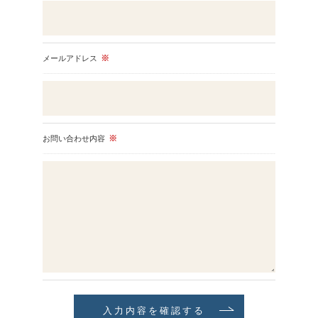
当社では、個人情報の漏洩等がなされないよう、適切に安
全管理対策を実施します。
＜個人情報を与えなかった場合に生じる結果＞
メールアドレス
※
必要な情報を頂けない場合は、それに対応した当社のサー
ビスをご提供できない場合がございますので予めご了承く
ださい。
＜個人情報の開示･訂正・削除･利用停止の手続について＞
当社では、お客様の個人情報の開示･訂正･削除・利用停止
お問い合わせ内容
※
の手続を定めさせて頂いております。
ご本人である事を確認のうえ、対応させて頂きます。
個人情報の開示･訂正･削除・利用停止の具体的手続きにつ
きましては、お電話でお問合せ下さい。