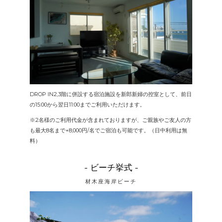
DROP IN2,3階に併設する宿泊施設を新郎新婦の控室として、前日
の15:00から翌日11:00までご利用いただけます。
※2名様のご利用代金が含まれておりますが、ご親族やご友人の方
も最大8名まで+8,000円/名でご宿泊も可能です。（日中利用は無
料）
- ビーチ挙式 -
材木座海岸ビーチ