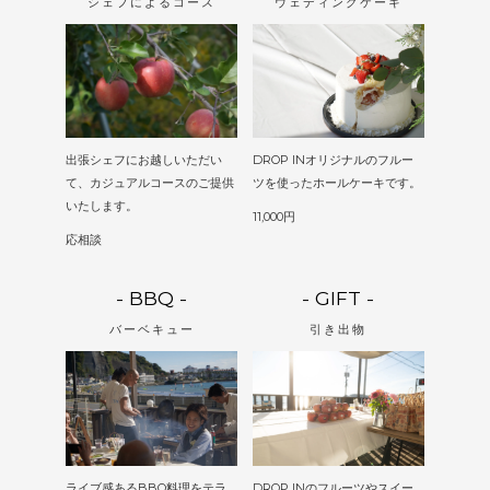
シェフによるコース
ウェディングケーキ
出張シェフにお越しいただい
DROP INオリジナルのフルー
て、カジュアルコースのご提供
ツを使ったホールケーキです。
いたします。
11,000円
応相談
- BBQ -
- GIFT -
バーベキュー
引き出物
ライブ感あるBBQ料理をテラ
DROP INのフルーツやスイー