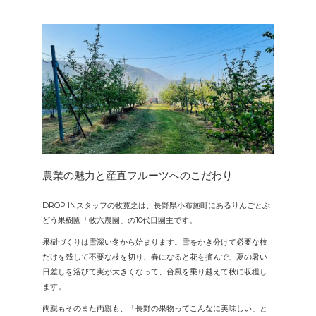
農業の魅力と産直フルーツへのこだわり
DROP INスタッフの牧寛之は、長野県小布施町にあるりんごとぶ
どう果樹園「牧六農園」の10代目園主です。
果樹づくりは雪深い冬から始まります。雪をかき分けて必要な枝
だけを残して不要な枝を切り、春になると花を摘んで、夏の暑い
日差しを浴びて実が大きくなって、台風を乗り越えて秋に収穫し
ます。
両親もそのまた両親も、「長野の果物ってこんなに美味しい」と