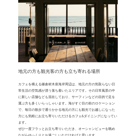
地元の方も観光客の方も立ち寄れる場所
カフェを構える鎌倉材木座海岸周辺は、地元の方の気取らない日
常生活の空気感が漂う落ち着いたエリアです。その日常風景の中
に新しい店舗なども混在しており、サーフィンなどの目的で足を
運ぶ方も多くいらっしゃいます。海がすぐ目の前のロケーション
で、毎日の散歩で通りかかる地元の方にも観光でお越しになった
方にも気軽にお立ち寄りいただけるカフェ&ダイニングになってい
ます。
ぜひ一度フラッとお立ち寄りいただき、オーシャンビューを眺め
ながらゆっくりとお過ごしいただければと思います。