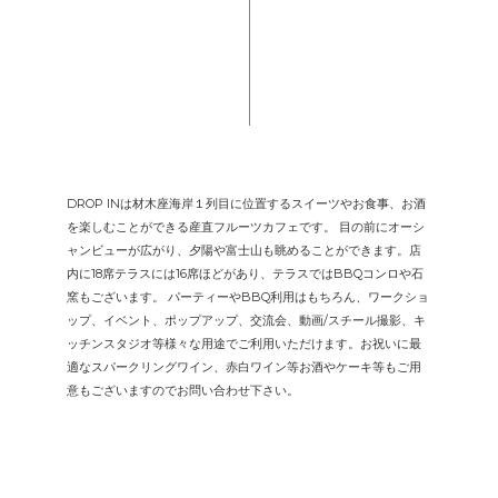
DROP INは材木座海岸１列目に位置するスイーツやお食事、お酒
を楽しむことができる産直フルーツカフェです。 目の前にオーシ
ャンビューが広がり、夕陽や富士山も眺めることができます。店
内に18席テラスには16席ほどがあり、テラスではBBQコンロや石
窯もございます。 パーティーやBBQ利用はもちろん、ワークショ
ップ、イベント、ポップアップ、交流会、動画/スチール撮影、キ
ッチンスタジオ等様々な用途でご利用いただけます。お祝いに最
適なスパークリングワイン、赤白ワイン等お酒やケーキ等もご用
意もございますのでお問い合わせ下さい。