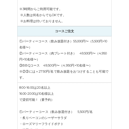
※3時間からご利用可能です。
※人数は何名からでもOKです。
※お料理は付いておりません。
コースご注文
①パーティーコース（飲み放題付き）55,000円〜（5,500円×10
名様〜）
②パーティーコース（肉プレート付き） 49,500円〜（4,950
円×10名様〜）
③BBQコース 49,500円〜（4,950円×10名様〜）
※②③には＋2750円/名で飲み放題をおつけすることも可能で
す。
8:00-16:00は20名以上
16:00-20:00は10名様以上
で貸切可能！（要
予約
）
①パーティーコース（飲み放題付き） 5,500円
/名
・炙りベーコンのシーザーサラダ
・ローズマリーフライドポテト