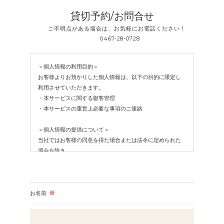
貸切予約/お問合せ
ご不明点がある場合は、お気軽にお電話ください！
0467-28-0728
＜個人情報の利用目的＞
お客様よりお預かりした個人情報は、以下の目的に限定し
利用させていただきます。
・本サービスに関する顧客管理
・本サービスの運営上必要な事項のご連絡
＜個人情報の提供について＞
当社ではお客様の同意を得た場合または法令に定められた
場合を除き、
取得した個人情報を第三者に提供することはいたしませ
ん。
＜個人情報の委託について＞
お名前
※
当社では、利用目的の達成に必要な範囲において、個人情
報を外部に委託する場合があります。
これらの委託先に対しては個人情報保護契約等の措置をと