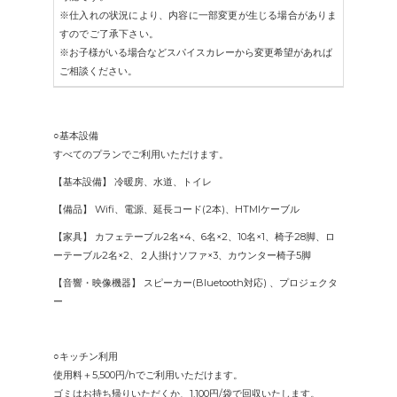
※仕入れの状況により、内容に一部変更が生じる場合がありま
すのでご了承下さい。
※お子様がいる場合などスパイスカレーから変更希望があれば
ご相談ください。
○基本設備
すべてのプランでご利用いただけます。
【基本設備】 冷暖房、水道、トイレ
【備品】 Wifi、電源、延長コード(2本)、HTMIケーブル
【家具】 カフェテーブル2名×4、6名×2、10名×1、椅子28脚、ロ
ーテーブル2名×2、２人掛けソファ×3、カウンター椅子5脚
【音響・映像機器】 スピーカー(Bluetooth対応) 、プロジェクタ
ー
○キッチン利用
使用料＋5,500円/hでご利用いただけます。
ゴミはお持ち帰りいただくか、1,100円/袋で回収いたします。