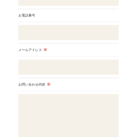
り、適切な監督を行います。
お電話番号
＜個人情報の安全管理＞
当社では、個人情報の漏洩等がなされないよう、適切に安
全管理対策を実施します。
＜個人情報を与えなかった場合に生じる結果＞
メールアドレス
※
必要な情報を頂けない場合は、それに対応した当社のサー
ビスをご提供できない場合がございますので予めご了承く
ださい。
＜個人情報の開示･訂正・削除･利用停止の手続について＞
当社では、お客様の個人情報の開示･訂正･削除・利用停止
お問い合わせ内容
※
の手続を定めさせて頂いております。
ご本人である事を確認のうえ、対応させて頂きます。
個人情報の開示･訂正･削除・利用停止の具体的手続きにつ
きましては、お電話でお問合せ下さい。