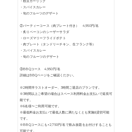
・枝豆ガーリック
・スパイスカレー
・旬のフルーツのデザート
②パーティーコース（肉プレート付き） 4,950円
/名
・炙りベーコンのシーザーサラダ
・ローズマリーフライドポテト
・肉プレート（タンドリーチキン、生フランク等）
・スパイスカレー
・旬のフルーツのデザート
③BBQコース
4,950円/名
詳細はBBQページをご確認ください。
※2時間半ラストオーダー、3時間ご退店のプランです。
※3時間以上ご希望の場合はスペース利用料金お支払いで延長可
能です。
※6名様〜ご利用可能です。
※最低料金お支払いで最低人数に満たなくとも実施&貸切可能
です。
※BBQコースにも
+2,750円/名で
飲み放題をお付けすることも
可能です。