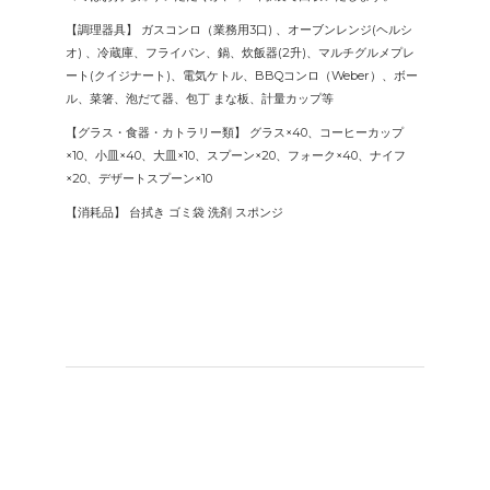
【調理器具】 ガスコンロ（業務用3口) 、オーブンレンジ(ヘルシ
オ) 、冷蔵庫、フライパン、鍋、炊飯器(2升)、マルチグルメプレ
ート(クイジナート)、電気ケトル、BBQコンロ（Weber）、ボー
ル、菜箸、泡だて器、包丁 まな板、計量カップ等
【グラス・食器・カトラリー類】 グラス×40、コーヒーカップ
×10、小皿×40、大皿×10、スプーン×20、フォーク×40、ナイフ
×20、デザートスプーン×10
【消耗品】 台拭き ゴミ袋 洗剤 スポンジ