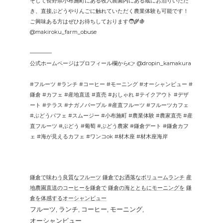
そして長野県小布施町にある牧六農園内にある蔵にお泊りいただ
き、直接ぶどうやりんごに触れていただく農業体験も可能です！
ご興味ある方はぜひお待ちしております🧑‍🌾🍇
@makiroku_farm_obuse
————
公式ホームページはプロフィール欄から👉 @dropin_kamakura
#フルーツ #ランチ #コーヒー #モーニング #オーシャンビュー #
鎌倉 #カフェ #産地直送 #直売 #おしゃれ #テイクアウト #デザ
ート #テラス #ナガノパープル #産直フルーツ #フルーツカフェ
#ぶどうパフェ #スムージー #小布施町 #農業体験 #農家直売 #産
直フルーツ #ぶどう #葡萄 #ぶどう農家 #鎌倉デート #鎌倉カフ
ェ #海が見えるカフェ #ワンコok #材木座 #材木座海岸
鎌倉で味わう良質なフルーツ
鎌倉でお洒落なボリュームランチ
産
地農園直送のコーヒーを鎌倉で
鎌倉の海とともにモーニングを
鎌
倉を体感するオーシャンビュー
フルーツ
ランチ
コーヒー
モーニング
オーシャンビュー