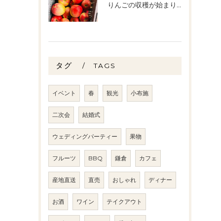
りんごの収穫が始まりました🧑‍🌾🍎
タグ
TAGS
イベント
春
観光
小布施
二次会
結婚式
ウェディングパーティー
果物
フルーツ
BBQ
鎌倉
カフェ
産地直送
直売
おしゃれ
ディナー
お酒
ワイン
テイクアウト