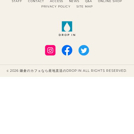
STAFF
CONTACT
ACCESS
NEWS
Q&A
ONLINE SHOP
PRIVACY POLICY
SITE MAP
c 2026 鎌倉のカフェなら産地直送のDROP IN ALL RIGHTS RESERVED.