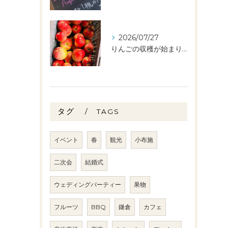
2026/07/27
りんごの収穫が始まりました🧑‍🌾🍎
タグ
TAGS
イベント
春
観光
小布施
二次会
結婚式
ウェディングパーティー
果物
フルーツ
BBQ
鎌倉
カフェ