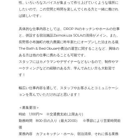
性、いろいろなスパイスが集まって作り上げていくような場所に
したいので、この空間と時間を楽しんでくれる方と一緒に働けれ
ば嬉しいです」
具体的な仕事内容としては、DROP INのキッチンやホールの仕事
と、併設する宿泊施設Zaimokuza SOLAの清掃がメイン。また、
長野県小布施町の牧六農園に昨年新たにオープンした泊まれる蔵
The Bath & Bed Obuseや農泊の運営に関することなど、興味の
ある方は他の仕事に携わることも可能です。
スタッフにはカメラマンやデザイナーなどもいるので、制作やマ
ーケティングなどの経験のある方、学んでみたい方も大歓迎で
す！
幅広い仕事内容を通して、スタッフやお客さんとコミュニケーシ
ョンを育んでいただければと思います！
＜募集要項＞
時給 1,100円〜 ※交通費支給(上限あり)
勤務時間 8:00-日の入り（最大20:00） ※季節により営業時間前
後
業務内容 カフェキッチン・ホール、宿泊清掃、それに係る業務