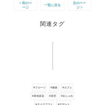
< 前のペ
次のペー
一覧に戻る
ージ
ジ >
関連タグ
#フルーツ
#鎌倉
#カフェ
#産地直送
#直売
#おしゃれ
#テイクアウト
#デザート