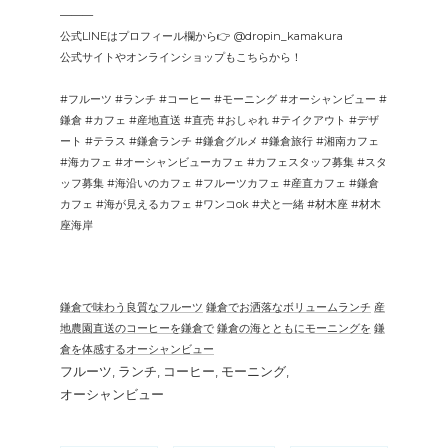
———
公式LINEはプロフィール欄から👉 @dropin_kamakura
公式サイトやオンラインショップもこちらから！
#フルーツ #ランチ #コーヒー #モーニング #オーシャンビュー #
鎌倉 #カフェ #産地直送 #直売 #おしゃれ #テイクアウト #デザ
ート #テラス #鎌倉ランチ #鎌倉グルメ #鎌倉旅行 #湘南カフェ
#海カフェ #オーシャンビューカフェ #カフェスタッフ募集 #スタ
ッフ募集 #海沿いのカフェ #フルーツカフェ #産直カフェ #鎌倉
カフェ #海が見えるカフェ #ワンコok #犬と一緒 #材木座 #材木
座海岸
鎌倉で味わう良質なフルーツ
鎌倉でお洒落なボリュームランチ
産
地農園直送のコーヒーを鎌倉で
鎌倉の海とともにモーニングを
鎌
倉を体感するオーシャンビュー
フルーツ
ランチ
コーヒー
モーニング
オーシャンビュー