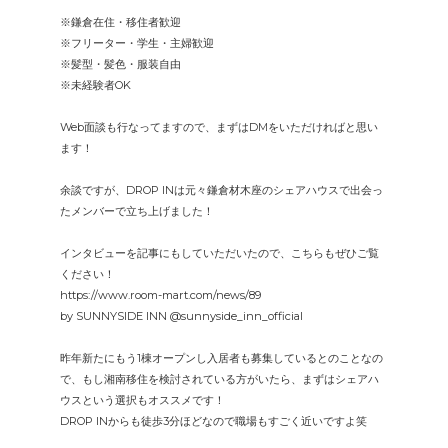
※鎌倉在住・移住者歓迎
※フリーター・学生・主婦歓迎
※髪型・髪色・服装自由
※未経験者OK
Web面談も行なってますので、まずはDMをいただければと思い
ます！
余談ですが、DROP INは元々鎌倉材木座のシェアハウスで出会っ
たメンバーで立ち上げました！
インタビューを記事にもしていただいたので、こちらもぜひご覧
ください！
https://www.room-mart.com/news/89
by SUNNYSIDE INN @sunnyside_inn_official
昨年新たにもう1棟オープンし入居者も募集しているとのことなの
で、もし湘南移住を検討されている方がいたら、まずはシェアハ
ウスという選択もオススメです！
DROP INからも徒歩3分ほどなので職場もすごく近いですよ笑