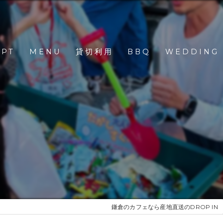
EPT
MENU
貸切利用
BBQ
WEDDING
鎌倉のカフェなら産地直送のDROP IN