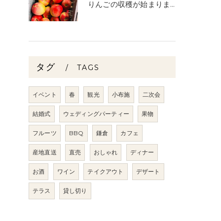
りんごの収穫が始まりました🧑‍🌾🍎
タグ
TAGS
イベント
春
観光
小布施
二次会
結婚式
ウェディングパーティー
果物
フルーツ
BBQ
鎌倉
カフェ
産地直送
直売
おしゃれ
ディナー
お酒
ワイン
テイクアウト
デザート
テラス
貸し切り