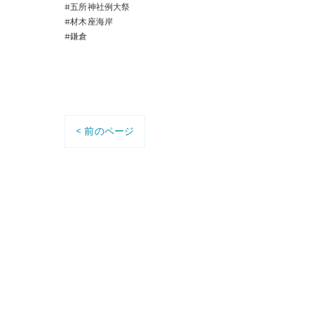
#五所神社例大祭
#材木座海岸
#鎌倉
< 前のページ