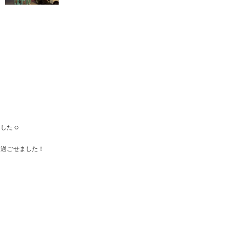
した☺️
を過ごせました！