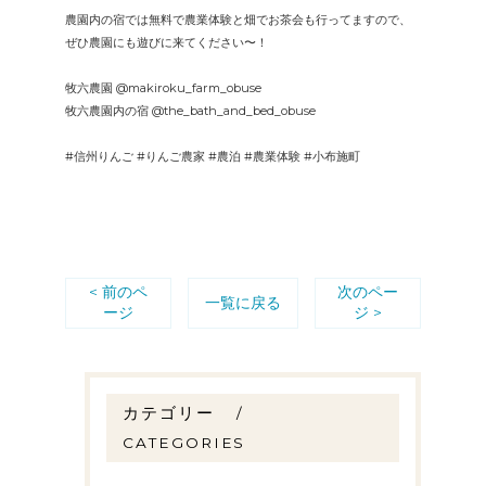
農園内の宿では無料で農業体験と畑でお茶会も行ってますので、
ぜひ農園にも遊びに来てください〜！
牧六農園 @makiroku_farm_obuse
牧六農園内の宿 @the_bath_and_bed_obuse
#信州りんご #りんご農家 #農泊 #農業体験 #小布施町
< 前のペ
次のペー
一覧に戻る
ージ
ジ >
カテゴリー
CATEGORIES