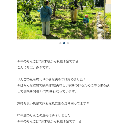
今年のりんごは7月末頃から収穫予定です🍎
こんにちは、みきです。
りんごの花も終わり小さな実をつけ始めました！
今はみんな総出で摘果作業(美味しい実をつけるために中心果を残
して側果を間引く作業)を行なっています。
気持ち良い気候で娘も元気に畑を走り回ってます☺️
昨年度のりんごの直売は終了しました！
今年のりんごは7月末頃から収穫予定です！🍎