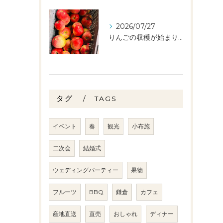
2026/07/27
りんごの収穫が始まりました🧑‍🌾🍎
タグ
TAGS
イベント
春
観光
小布施
二次会
結婚式
ウェディングパーティー
果物
フルーツ
BBQ
鎌倉
カフェ
産地直送
直売
おしゃれ
ディナー