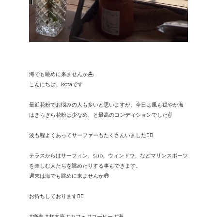
海でも眺めに来ませんか🏝️
こんにちは、kotaです
最近花粉でお悩みの人も多いと思いますが、今日は風も穏やか海
はきらきら花粉は少なめ、と最高のコンディションでした✌️
波も程よくあってサーファーもたくさんいました🏄‍♂️
テラスからはサーフィン、sup、ウィンドウ、などマリンスポーツ
を楽しむ人たちを眺めたりする事もできます。
週末は海でも眺めに来ませんか😎
お待ちしております🙆‍♂️
#鎌倉 #材木座 #カフェ #コーヒー #海