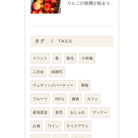
りんごの収穫が始まりました🧑‍🌾🍎
タグ
TAGS
イベント
春
観光
小布施
二次会
結婚式
ウェディングパーティー
果物
フルーツ
BBQ
鎌倉
カフェ
産地直送
直売
おしゃれ
ディナー
お酒
ワイン
テイクアウト