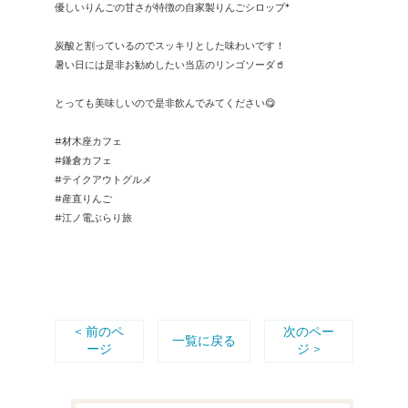
優しいりんごの甘さが特徴の自家製りんごシロップ*
炭酸と割っているのでスッキリとした味わいです！
暑い日には是非お勧めしたい当店のリンゴソーダ🥤
とっても美味しいので是非飲んでみてください😋
#材木座カフェ
#鎌倉カフェ
#テイクアウトグルメ
#産直りんご
#江ノ電ぶらり旅
< 前のペ
次のペー
一覧に戻る
ージ
ジ >