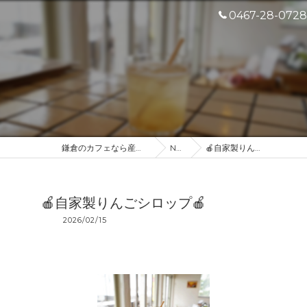
0467-28-0728
鎌倉のカフェなら産地直送のDROP IN
NEWS
🍎自家製りんごシロップ🍎
🍎自家製りんごシロップ🍎
2026/02/15