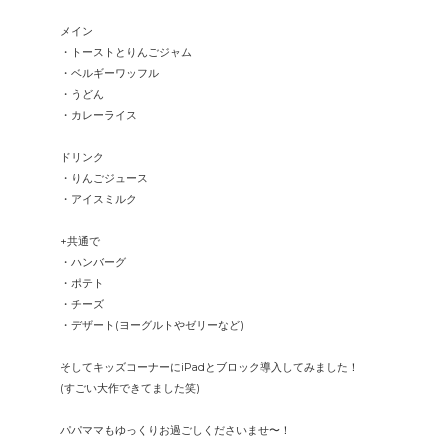
メイン
・トーストとりんごジャム
・ベルギーワッフル
・うどん
・カレーライス
ドリンク
・りんごジュース
・アイスミルク
+共通で
・ハンバーグ
・ポテト
・チーズ
・デザート(ヨーグルトやゼリーなど)
そしてキッズコーナーにiPadとブロック導入してみました！
(すごい大作できてました笑)
パパママもゆっくりお過ごしくださいませ〜！