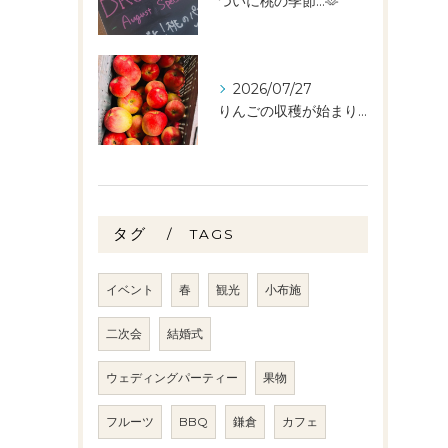
ついに桃の季節…🫶
2026/07/27
りんごの収穫が始まりました🧑‍🌾🍎
タグ
TAGS
イベント
春
観光
小布施
二次会
結婚式
ウェディングパーティー
果物
フルーツ
BBQ
鎌倉
カフェ