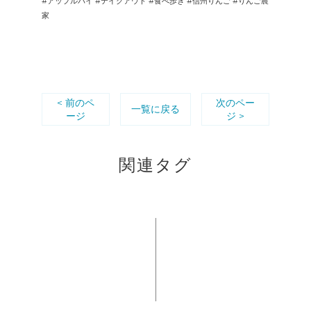
#アップルパイ #テイクアウト #食べ歩き #信州りんご #りんご農
家
< 前のペ
次のペー
一覧に戻る
ージ
ジ >
関連タグ