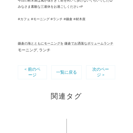
今日の材木座は風が強すぎて前を向いて歩けないくらいでした😇
みなさま素敵な三連休をお過ごしください🌱
#カフェ #モーニング #ランチ #鎌倉 #材木座
鎌倉の海とともにモーニングを
鎌倉でお洒落なボリュームランチ
モーニング
ランチ
< 前のペ
次のペー
一覧に戻る
ージ
ジ >
関連タグ