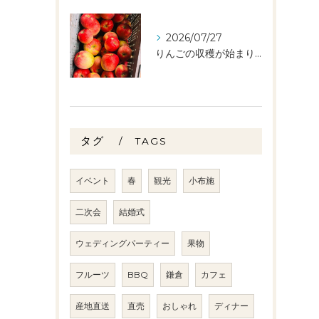
2026/07/27
りんごの収穫が始まりました🧑‍🌾🍎
タグ
TAGS
イベント
春
観光
小布施
二次会
結婚式
ウェディングパーティー
果物
フルーツ
BBQ
鎌倉
カフェ
産地直送
直売
おしゃれ
ディナー