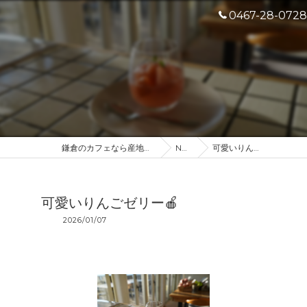
0467-28-0728
鎌倉のカフェなら産地直送のDROP IN
NEWS
可愛いりんごゼリー🍎
可愛いりんごゼリー🍎
2026/01/07