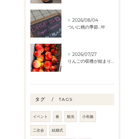
2026/08/04
ついに桃の季節…🫶
2026/07/27
りんごの収穫が始まりました🧑‍🌾🍎
タグ
TAGS
イベント
春
観光
小布施
二次会
結婚式