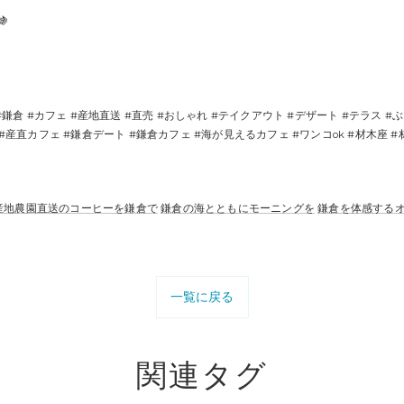

鎌倉 #カフェ #産地直送 #直売 #おしゃれ #テイクアウト #デザート #テラス #ぶ
#産直カフェ #鎌倉デート #鎌倉カフェ #海が見えるカフェ #ワンコok #材木座 
産地農園直送のコーヒーを鎌倉で
鎌倉の海とともにモーニングを
鎌倉を体感する
一覧に戻る
関連タグ