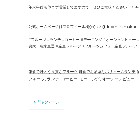
年末年始も休まず営業してますので、ぜひご賞味ください〜！☺️
-———
公式ホームページはプロフィール欄から👉 @dropin_kamakura
#フルーツ #ランチ #コーヒー #モーニング #オーシャンビュー #
農家 #農家直送 #産直フルーツ #フルーツカフェ #産直フルーツ 
鎌倉で味わう良質なフルーツ
鎌倉でお洒落なボリュームランチ
フルーツ
ランチ
コーヒー
モーニング
オーシャンビュー
< 前のページ