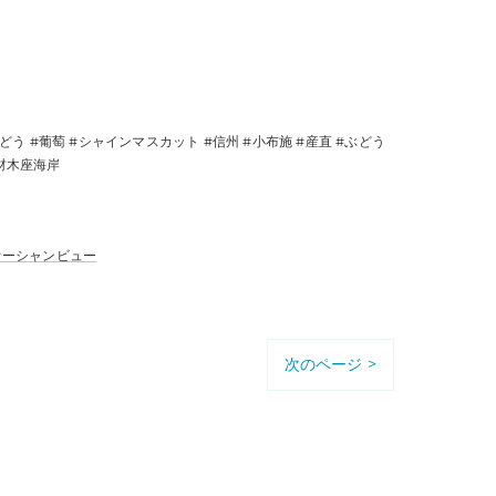
どう #葡萄 #シャインマスカット #信州 #小布施 #産直 #ぶどう
#材木座海岸
オーシャンビュー
次のページ >