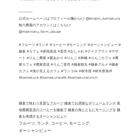
————
公式ホームページはプロフィール欄から👉 @dropin_kamakura
牧六農園のアカウントはこちら👉
@makiroku_farm_obuse
#フルーツ #ランチ #コーヒー #モーニング #オーシャンビュー #
鎌倉 #カフェ #産地直送 #直売 #おしゃれ #テイクアウト #デザ
ート #りんご農家 #夏あかり #りんご #林檎 #りんごカフェ #農
家カフェ #農家直送 #りんご直売 #鎌倉観光 #鎌倉グルメ #鎌倉
カフェ #海が見えるカフェ #ワンコok #材木座 #材木座海岸
#kamakura #kamakuracafe #kamakuralunch
鎌倉で味わう良質なフルーツ
鎌倉でお洒落なボリュームランチ
産
地農園直送のコーヒーを鎌倉で
鎌倉の海とともにモーニングを
鎌
倉を体感するオーシャンビュー
フルーツ
ランチ
コーヒー
モーニング
オーシャンビュー