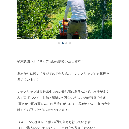
牧六農園シナノリップも販売開始いたします！
夏あかりに続いて夏が旬の早生りんご「シナノリップ」も収穫を
迎えています！
シナノリップは長野県生まれの新品種の夏りんごで、果汁が多く
みずみずしいく、甘味と酸味のバランスがよいのが特徴です🍎
(夏あかり同様夏りんごは日持ちがしにくい品種のため、旬の今美
味しくお召し上がりいただけます！)
DROP INではりんご1個150円で直売も行っています！
りんご購入のみでもぜひふらっとお立ち寄りください〜！