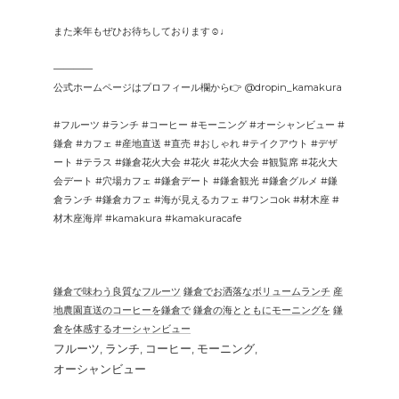
また来年もぜひお待ちしております☺️♩
————
公式ホームページはプロフィール欄から👉 @dropin_kamakura
#フルーツ #ランチ #コーヒー #モーニング #オーシャンビュー #
鎌倉 #カフェ #産地直送 #直売 #おしゃれ #テイクアウト #デザ
ート #テラス #鎌倉花火大会 #花火 #花火大会 #観覧席 #花火大
会デート #穴場カフェ #鎌倉デート #鎌倉観光 #鎌倉グルメ #鎌
倉ランチ #鎌倉カフェ #海が見えるカフェ #ワンコok #材木座 #
材木座海岸 #kamakura #kamakuracafe
鎌倉で味わう良質なフルーツ
鎌倉でお洒落なボリュームランチ
産
地農園直送のコーヒーを鎌倉で
鎌倉の海とともにモーニングを
鎌
倉を体感するオーシャンビュー
フルーツ
ランチ
コーヒー
モーニング
オーシャンビュー