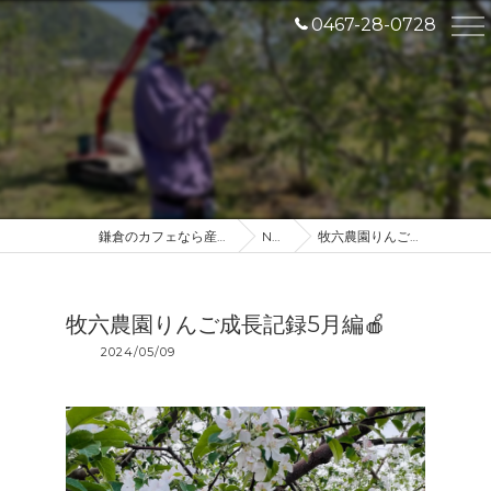
0467-28-0728
鎌倉のカフェなら産地直送のDROP IN
NEWS
牧六農園りんご成長記録5月編🍎
牧六農園りんご成長記録5月編🍎
2024/05/09