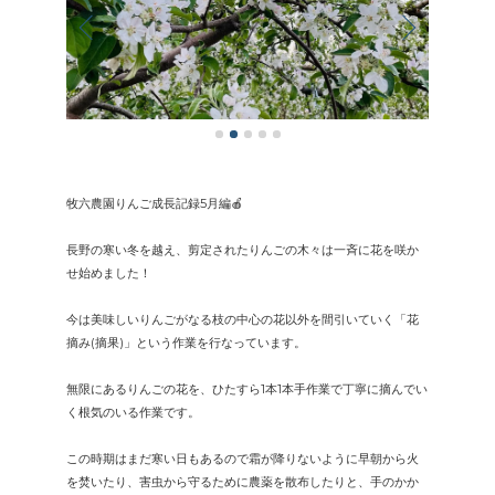
牧六農園りんご成長記録5月編🍎
長野の寒い冬を越え、剪定されたりんごの木々は一斉に花を咲か
せ始めました！
今は美味しいりんごがなる枝の中心の花以外を間引いていく「花
摘み(摘果)」という作業を行なっています。
無限にあるりんごの花を、ひたすら1本1本手作業で丁寧に摘んでい
く根気のいる作業です。
この時期はまだ寒い日もあるので霜が降りないように早朝から火
を焚いたり、害虫から守るために農薬を散布したりと、手のかか