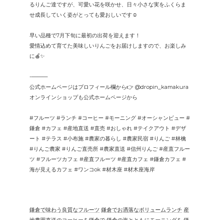
るりんご達ですが、可愛い花を咲かせ、日々小さな実をふくらま
せ成長していく姿がとっても愛おしいです☺️
早い品種で7月下旬に最初の出荷を迎えます！
愛情込めて育てた美味しいりんごをお届けしますので、お楽しみ
に🍎✨
-———
公式ホームページはプロフィール欄から👉 @dropin_kamakura
オンラインショップも公式ホームページから
#フルーツ #ランチ #コーヒー #モーニング #オーシャンビュー #
鎌倉 #カフェ #産地直送 #直売 #おしゃれ #テイクアウト #デザ
ート #テラス #小布施 #農家の暮らし #農家民宿 #りんご #林檎
#りんご農家 #りんご直売所 #農家直送 #信州りんご #産直フルー
ツ #フルーツカフェ #産直フルーツ #産直カフェ #鎌倉カフェ #
海が見えるカフェ #ワンコok #材木座 #材木座海岸
鎌倉で味わう良質なフルーツ
鎌倉でお洒落なボリュームランチ
産
地農園直送のコーヒーを鎌倉で
鎌倉の海とともにモーニングを
鎌