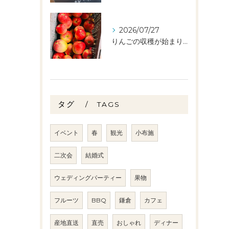
2026/07/27
りんごの収穫が始まりました🧑‍🌾🍎
タグ
TAGS
イベント
春
観光
小布施
二次会
結婚式
ウェディングパーティー
果物
フルーツ
BBQ
鎌倉
カフェ
産地直送
直売
おしゃれ
ディナー