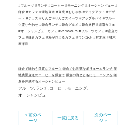
#フルーツ #ランチ #コーヒー #モーニング #オーシャンビュー #
鎌倉 #カフェ #産地直送 #直売 #おしゃれ #テイクアウト #デザ
ート #テラス #りんご #りんごスイーツ #アップルパイ #フルー
ツ盛り合わせ #鎌倉ランチ #鎌倉グルメ #鎌倉旅行 #湘南カフェ
#オーシャンビューカフェ #kamakura #フルーツカフェ #産直カ
フェ #鎌倉カフェ #海が見えるカフェ #ワンコok #材木座 #材木
座海岸
鎌倉で味わう良質なフルーツ
鎌倉でお洒落なボリュームランチ
産
地農園直送のコーヒーを鎌倉で
鎌倉の海とともにモーニングを
鎌
倉を体感するオーシャンビュー
フルーツ
ランチ
コーヒー
モーニング
オーシャンビュー
< 前のペ
次のペー
一覧に戻る
ージ
ジ >