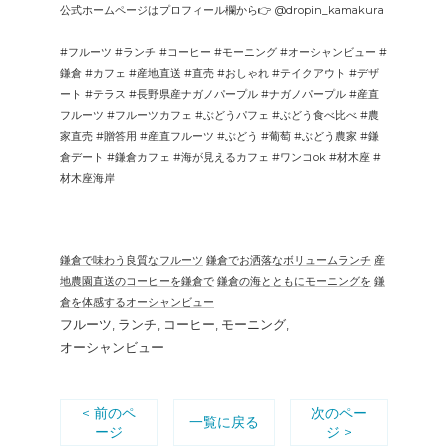
公式ホームページはプロフィール欄から👉 @dropin_kamakura
#フルーツ #ランチ #コーヒー #モーニング #オーシャンビュー #
鎌倉 #カフェ #産地直送 #直売 #おしゃれ #テイクアウト #デザ
ート #テラス #長野県産ナガノパープル #ナガノパープル #産直
フルーツ #フルーツカフェ #ぶどうパフェ #ぶどう食べ比べ #農
家直売 #贈答用 #産直フルーツ #ぶどう #葡萄 #ぶどう農家 #鎌
倉デート #鎌倉カフェ #海が見えるカフェ #ワンコok #材木座 #
材木座海岸
鎌倉で味わう良質なフルーツ
鎌倉でお洒落なボリュームランチ
産
地農園直送のコーヒーを鎌倉で
鎌倉の海とともにモーニングを
鎌
倉を体感するオーシャンビュー
フルーツ
ランチ
コーヒー
モーニング
オーシャンビュー
< 前のペ
次のペー
一覧に戻る
ージ
ジ >