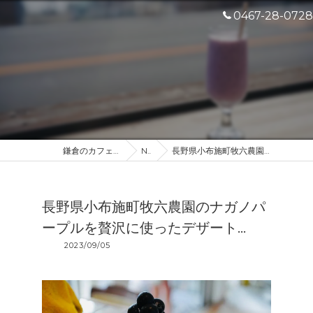
0467-28-0728
鎌倉のカフェなら産地直送のDROP IN
NEWS
長野県小布施町牧六農園のナガノパープルを贅沢に使ったデザート...
長野県小布施町牧六農園のナガノパ
ープルを贅沢に使ったデザート...
2023/09/05