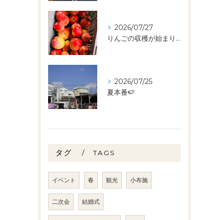
2026/07/27
りんごの収穫が始まりました🧑‍🌾🍎
2026/07/25
夏本番🍉
タグ
TAGS
イベント
春
観光
小布施
二次会
結婚式