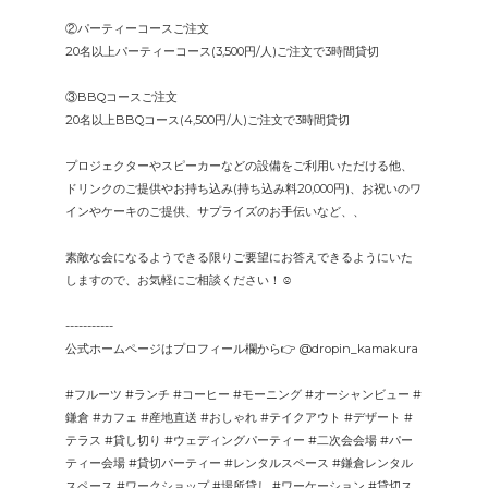
②パーティーコースご注文
20名以上パーティーコース(3,500円/人)ご注文で3時間貸切
③BBQコースご注文
20名以上BBQコース(4,500円/人)ご注文で3時間貸切
プロジェクターやスピーカーなどの設備をご利用いただける他、
ドリンクのご提供やお持ち込み(持ち込み料20,000円)、お祝いのワ
インやケーキのご提供、サプライズのお手伝いなど、、
素敵な会になるようできる限りご要望にお答えできるようにいた
しますので、お気軽にご相談ください！☺︎
-----------
公式ホームページはプロフィール欄から👉 @dropin_kamakura
#フルーツ #ランチ #コーヒー #モーニング #オーシャンビュー #
鎌倉 #カフェ #産地直送 #おしゃれ #テイクアウト #デザート #
テラス #貸し切り #ウェディングパーティー #二次会会場 #パー
ティー会場 #貸切パーティー #レンタルスペース #鎌倉レンタル
スペース #ワークショップ #場所貸し #ワーケーション #貸切ス