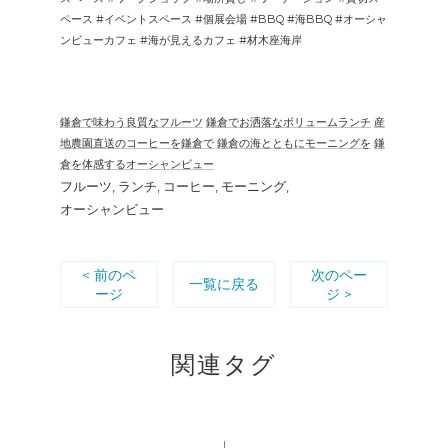
ペース #イベントスペース #個展会場 #BBQ #海BBQ #オーシャ
ンビューカフェ #海が見えるカフェ #材木座海岸
鎌倉で味わう良質なフルーツ
鎌倉でお洒落なボリュームランチ
産
地農園直送のコーヒーを鎌倉で
鎌倉の海とともにモーニングを
鎌
倉を体感するオーシャンビュー
フルーツ
ランチ
コーヒー
モーニング
オーシャンビュー
< 前のペ
次のペー
一覧に戻る
ージ
ジ >
関連タグ