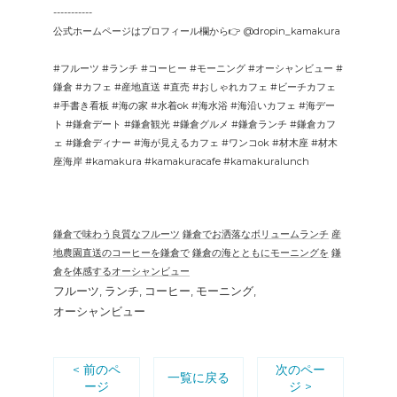
-----------
公式ホームページはプロフィール欄から👉 @dropin_kamakura
#フルーツ #ランチ #コーヒー #モーニング #オーシャンビュー #
鎌倉 #カフェ #産地直送 #直売 #おしゃれカフェ #ビーチカフェ
#手書き看板 #海の家 #水着ok #海水浴 #海沿いカフェ #海デー
ト #鎌倉デート #鎌倉観光 #鎌倉グルメ #鎌倉ランチ #鎌倉カフ
ェ #鎌倉ディナー #海が見えるカフェ #ワンコok #材木座 #材木
座海岸 #kamakura #kamakuracafe #kamakuralunch
鎌倉で味わう良質なフルーツ
鎌倉でお洒落なボリュームランチ
産
地農園直送のコーヒーを鎌倉で
鎌倉の海とともにモーニングを
鎌
倉を体感するオーシャンビュー
フルーツ
ランチ
コーヒー
モーニング
オーシャンビュー
< 前のペ
次のペー
一覧に戻る
ージ
ジ >