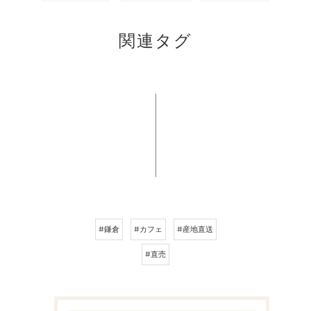
関連タグ
#鎌倉
#カフェ
#産地直送
#直売