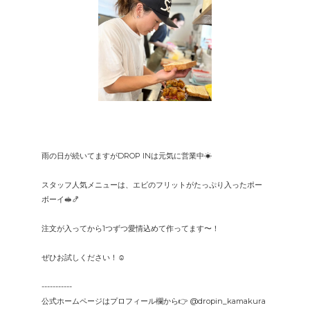
雨の日が続いてますがDROP INは元気に営業中☀︎
スタッフ人気メニューは、エビのフリットがたっぷり入ったポー
ボーイ🥪🍤
注文が入ってから1つずつ愛情込めて作ってます〜！
ぜひお試しください！☺︎
-----------
公式ホームページはプロフィール欄から👉 @dropin_kamakura