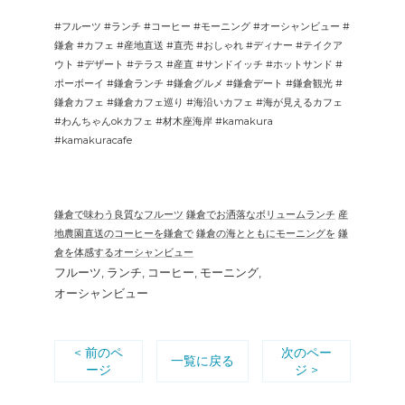
#フルーツ #ランチ #コーヒー #モーニング #オーシャンビュー #
鎌倉 #カフェ #産地直送 #直売 #おしゃれ #ディナー #テイクア
ウト #デザート #テラス #産直 #サンドイッチ #ホットサンド #
ポーボーイ #鎌倉ランチ #鎌倉グルメ #鎌倉デート #鎌倉観光 #
鎌倉カフェ #鎌倉カフェ巡り #海沿いカフェ #海が見えるカフェ
#わんちゃんokカフェ #材木座海岸 #kamakura
#kamakuracafe
鎌倉で味わう良質なフルーツ
鎌倉でお洒落なボリュームランチ
産
地農園直送のコーヒーを鎌倉で
鎌倉の海とともにモーニングを
鎌
倉を体感するオーシャンビュー
フルーツ
ランチ
コーヒー
モーニング
オーシャンビュー
< 前のペ
次のペー
一覧に戻る
ージ
ジ >