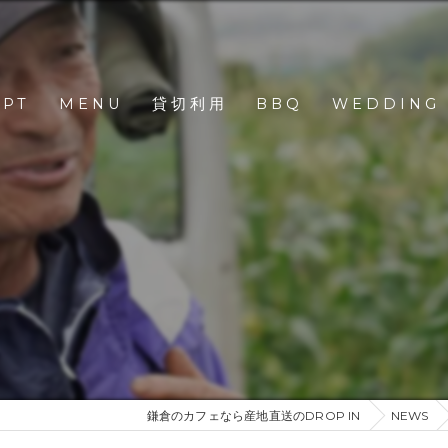
EPT
MENU
貸切利用
BBQ
WEDDING
鎌倉のカフェなら産地直送のDROP IN
NEWS