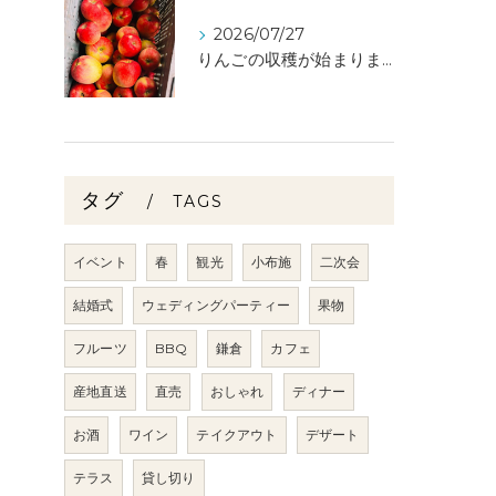
2026/07/27
りんごの収穫が始まりました🧑‍🌾🍎
タグ
TAGS
イベント
春
観光
小布施
二次会
結婚式
ウェディングパーティー
果物
フルーツ
BBQ
鎌倉
カフェ
産地直送
直売
おしゃれ
ディナー
お酒
ワイン
テイクアウト
デザート
テラス
貸し切り