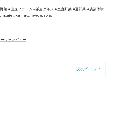
倉野菜 #山森ファーム #鎌倉グルメ #産直野菜 #夏野菜 #農業体験
 #kamakuravegetables
オーシャンビュー
次のページ >