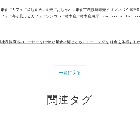
#鎌倉 #カフェ #産地直送 #直売 #おしゃれ #鎌倉市農協連即売所 #レンバイ #鎌
が見えるカフェ #ワンコok #材木座 #材木座海岸 #kamakura #kamakuracafe
産地農園直送のコーヒーを鎌倉で
鎌倉の海とともにモーニングを
鎌倉を体感する
一覧に戻る
関連タグ