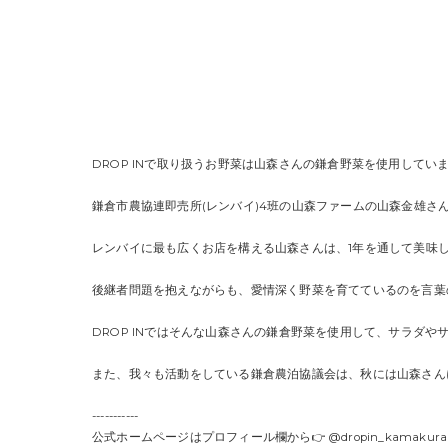
DROP INで取り扱うお野菜は山森さんの鎌倉野菜を使用しています！
鎌倉市農協連即売所(レンバイ)4班の山森ファームの山森金雄さ
レンバイに最も広くお店を構える山森さんは、1年を通して美味
後継者問題を抱えながらも、愛情深く野菜を育てているのを言葉
DROP INではそんな山森さんの鎌倉野菜を使用して、サラダや
また、我々も活動をしている鎌倉農泊協議会は、秋には山森さん
-----------
公式ホームページはプロフィール欄から👉 @dropin_kamakura